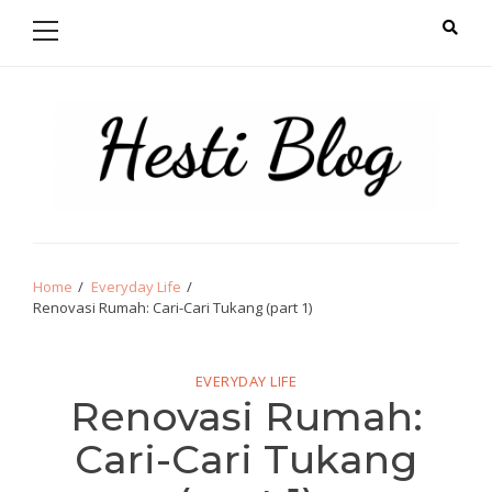
Primary
Skip
Skip
Menu
to
to
navigation
content
Hello from Hesti
Salam Hangat!
Home
Everyday Life
Renovasi Rumah: Cari-Cari Tukang (part 1)
EVERYDAY LIFE
Renovasi Rumah:
Cari-Cari Tukang