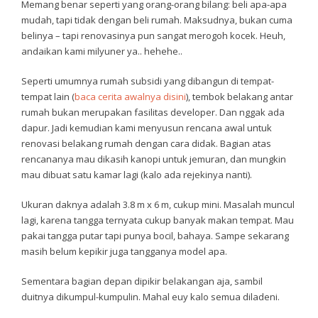
Memang benar seperti yang orang-orang bilang: beli apa-apa
mudah, tapi tidak dengan beli rumah. Maksudnya, bukan cuma
belinya – tapi renovasinya pun sangat merogoh kocek. Heuh,
andaikan kami milyuner ya.. hehehe..
Seperti umumnya rumah subsidi yang dibangun di tempat-
tempat lain (
baca cerita awalnya disini
), tembok belakang antar
rumah bukan merupakan fasilitas developer. Dan nggak ada
dapur. Jadi kemudian kami menyusun rencana awal untuk
renovasi belakang rumah dengan cara didak. Bagian atas
rencananya mau dikasih kanopi untuk jemuran, dan mungkin
mau dibuat satu kamar lagi (kalo ada rejekinya nanti).
Ukuran daknya adalah 3.8 m x 6 m, cukup mini. Masalah muncul
lagi, karena tangga ternyata cukup banyak makan tempat. Mau
pakai tangga putar tapi punya bocil, bahaya. Sampe sekarang
masih belum kepikir juga tangganya model apa.
Sementara bagian depan dipikir belakangan aja, sambil
duitnya dikumpul-kumpulin. Mahal euy kalo semua diladeni.