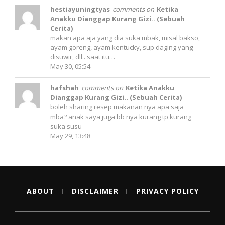
hestiayuningtyas
comments on
Ketika
Anakku Dianggap Kurang Gizi.. (Sebuah
Cerita)
makan apa aja yang dia suka mbak, misal bakso,
ayam goreng, ayam kentucky, sup daging yang
disuwir, dll.. saat itu…
May 30, 05:54
hafshah
comments on
Ketika Anakku
Dianggap Kurang Gizi.. (Sebuah Cerita)
boleh sharing resep makanan nya apa saja
mba? anak saya juga bb nya kurang tp kurang
suka susu
May 29, 13:48
ABOUT
DISCLAIMER
PRIVACY POLICY