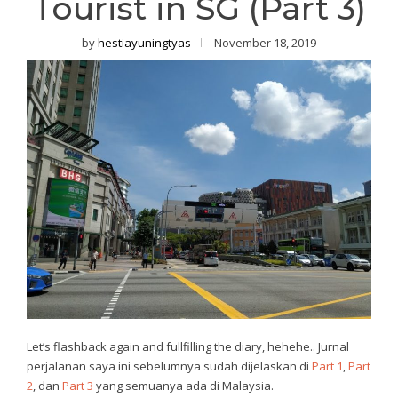
Tourist in SG (Part 3)
by
hestiayuningtyas
November 18, 2019
Let’s flashback again and fullfilling the diary, hehehe.. Jurnal
perjalanan saya ini sebelumnya sudah dijelaskan di
Part 1
,
Part
2
, dan
Part 3
yang semuanya ada di Malaysia.