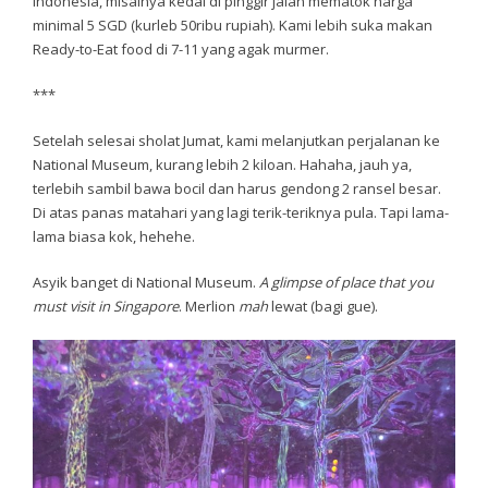
Indonesia, misalnya kedai di pinggir jalan mematok harga
minimal 5 SGD (kurleb 50ribu rupiah). Kami lebih suka makan
Ready-to-Eat food di 7-11 yang agak murmer.
***
Setelah selesai sholat Jumat, kami melanjutkan perjalanan ke
National Museum, kurang lebih 2 kiloan. Hahaha, jauh ya,
terlebih sambil bawa bocil dan harus gendong 2 ransel besar.
Di atas panas matahari yang lagi terik-teriknya pula. Tapi lama-
lama biasa kok, hehehe.
Asyik banget di National Museum.
A glimpse of place that you
must visit in Singapore
. Merlion
mah
lewat (bagi gue).