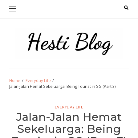
Primary
Skip
Skip
Menu
to
to
navigation
content
Hello from Hesti
Salam Hangat!
Home
Everyday Life
Jalan-Jalan Hemat Sekeluarga: Being Tourist in SG (Part 3)
EVERYDAY LIFE
Jalan-Jalan Hemat
Sekeluarga: Being