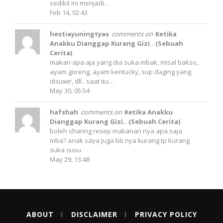
sedikit ini menjadi…
Feb 14, 02:43
hestiayuningtyas
comments on
Ketika
Anakku Dianggap Kurang Gizi.. (Sebuah
Cerita)
makan apa aja yang dia suka mbak, misal bakso,
ayam goreng, ayam kentucky, sup daging yang
disuwir, dll.. saat itu…
May 30, 05:54
hafshah
comments on
Ketika Anakku
Dianggap Kurang Gizi.. (Sebuah Cerita)
boleh sharing resep makanan nya apa saja
mba? anak saya juga bb nya kurang tp kurang
suka susu
May 29, 13:48
ABOUT
DISCLAIMER
PRIVACY POLICY