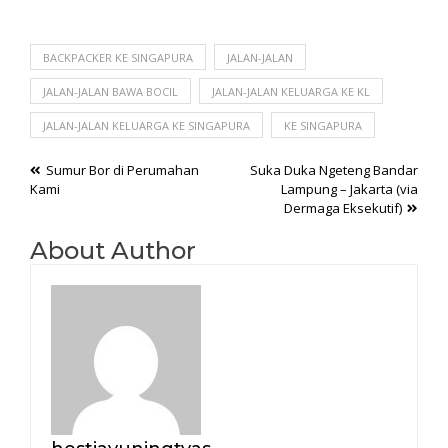
BACKPACKER KE SINGAPURA
JALAN-JALAN
JALAN-JALAN BAWA BOCIL
JALAN-JALAN KELUARGA KE KL
JALAN-JALAN KELUARGA KE SINGAPURA
KE SINGAPURA
Post
Sumur Bor di Perumahan
Suka Duka Ngeteng Bandar
Kami
Lampung – Jakarta (via
navigation
Dermaga Eksekutif)
About Author