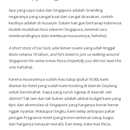
Apa yang saya suka dari Singapura adalah: branding
negaranya yang sangat kuat dan sangat dirasakan, contoh
kecilnya adalah di museum. Dalam hati gue berharap Indonesia
mudah-mudahan bisa sekeren Singapura, minimal cara
membrandingnya (dan membuat museumnya, hehehe).
A short story of our luck
, ada teman suami yang udah tinggal
disini selama 10 tahun,
and he’s loved to join us walking around
Singapore! His name is
mas Reza (
hopefully you did not read this
one
, hahaha).
Karena museumnya sudah mau tutup (pukul 16.00), kami
diantar ke Hotel yang sudah kami booking di daerah Geylang
untuk beristirahat. Siapa yang suruh nginep di daerah
red-
district?
Tak lain dan tak bukan adalah akibat budget kami yang
tipis dan akomodasi di Singapore yang harganya benar-benar
nggak nyantai. Walaupun begitu, kami tetep antisipasi pakai
jaringan Fragrance Hotel (yang konon terkenal cukup bagus
dan harganya lumayan murah). Dan tetep, kata mas Reza,