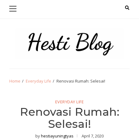
Primary
Skip
Skip
Menu
to
to
navigation
content
Hello from Hesti
Salam Hangat!
Home
Everyday Life
Renovasi Rumah: Selesai!
EVERYDAY LIFE
Renovasi Rumah:
Selesai!
by
hestiayuningtyas
April 7, 2020