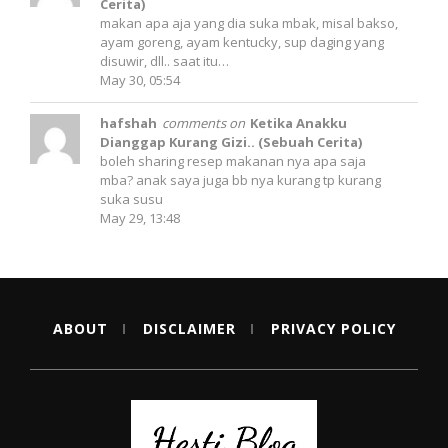
Cerita)
makan apa aja yang dia suka mbak, misal bakso,
ayam goreng, ayam kentucky, sup daging yang
disuwir, dll.. saat itu…
May 30, 05:54
hafshah
comments on
Ketika Anakku
Dianggap Kurang Gizi.. (Sebuah Cerita)
boleh sharing resep makanan nya apa saja
mba? anak saya juga bb nya kurang tp kurang
suka susu
May 29, 13:48
ABOUT
DISCLAIMER
PRIVACY POLICY