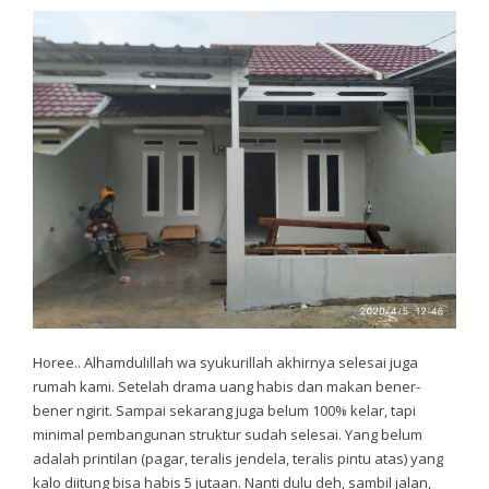
Horee.. Alhamdulillah wa syukurillah akhirnya selesai juga
rumah kami. Setelah drama uang habis dan makan bener-
bener ngirit. Sampai sekarang juga belum 100% kelar, tapi
minimal pembangunan struktur sudah selesai. Yang belum
adalah printilan (pagar, teralis jendela, teralis pintu atas) yang
kalo diitung bisa habis 5 jutaan. Nanti dulu deh, sambil jalan,