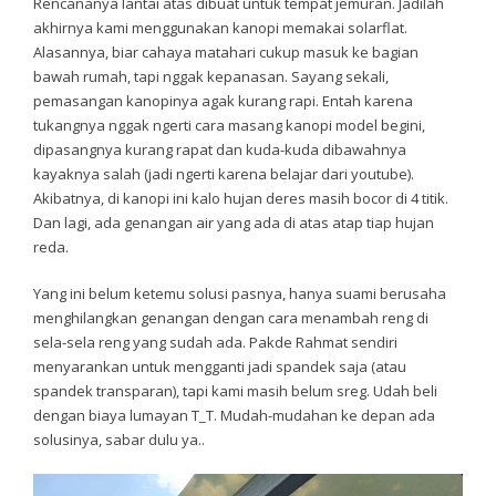
Rencananya lantai atas dibuat untuk tempat jemuran. Jadilah
akhirnya kami menggunakan kanopi memakai solarflat.
Alasannya, biar cahaya matahari cukup masuk ke bagian
bawah rumah, tapi nggak kepanasan. Sayang sekali,
pemasangan kanopinya agak kurang rapi. Entah karena
tukangnya nggak ngerti cara masang kanopi model begini,
dipasangnya kurang rapat dan kuda-kuda dibawahnya
kayaknya salah (jadi ngerti karena belajar dari youtube).
Akibatnya, di kanopi ini kalo hujan deres masih bocor di 4 titik.
Dan lagi, ada genangan air yang ada di atas atap tiap hujan
reda.
Yang ini belum ketemu solusi pasnya, hanya suami berusaha
menghilangkan genangan dengan cara menambah reng di
sela-sela reng yang sudah ada. Pakde Rahmat sendiri
menyarankan untuk mengganti jadi spandek saja (atau
spandek transparan), tapi kami masih belum sreg. Udah beli
dengan biaya lumayan T_T. Mudah-mudahan ke depan ada
solusinya, sabar dulu ya..