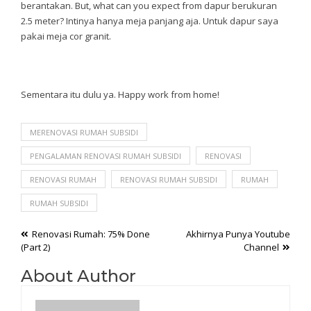
berantakan. But, what can you expect from dapur berukuran
2.5 meter? Intinya hanya meja panjang aja. Untuk dapur saya
pakai meja cor granit.
Sementara itu dulu ya. Happy work from home!
MERENOVASI RUMAH SUBSIDI
PENGALAMAN RENOVASI RUMAH SUBSIDI
RENOVASI
RENOVASI RUMAH
RENOVASI RUMAH SUBSIDI
RUMAH
RUMAH SUBSIDI
Post
Renovasi Rumah: 75% Done
Akhirnya Punya Youtube
(Part 2)
Channel
navigation
About Author