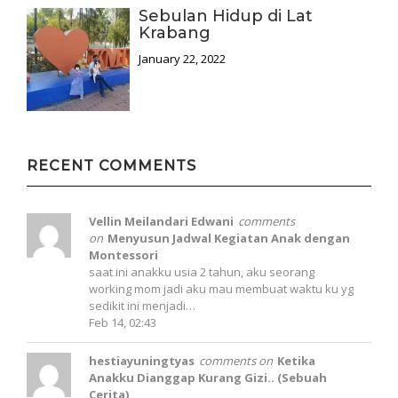
Sebulan Hidup di Lat
Krabang
January 22, 2022
RECENT COMMENTS
Vellin Meilandari Edwani
comments
on
Menyusun Jadwal Kegiatan Anak dengan
Montessori
saat ini anakku usia 2 tahun, aku seorang
working mom jadi aku mau membuat waktu ku yg
sedikit ini menjadi…
Feb 14, 02:43
hestiayuningtyas
comments on
Ketika
Anakku Dianggap Kurang Gizi.. (Sebuah
Cerita)