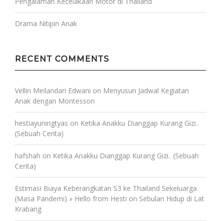
Pengalaman Kecelakaan Motor di Thailand
Drama Nitipin Anak
RECENT COMMENTS
Vellin Meilandari Edwani
on
Menyusun Jadwal Kegiatan
Anak dengan Montessori
hestiayuningtyas
on
Ketika Anakku Dianggap Kurang Gizi..
(Sebuah Cerita)
hafshah
on
Ketika Anakku Dianggap Kurang Gizi.. (Sebuah
Cerita)
Estimasi Biaya Keberangkatan S3 ke Thailand Sekeluarga
(Masa Pandemi) » Hello from Hesti
on
Sebulan Hidup di Lat
Krabang