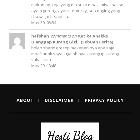
makan apa aja yang dia suka mbak, misal bakso,
ayam goreng, ayam kentucky, sup daging yang
disuwir, dll.. saat itu…
May 30, 05:54
hafshah
comments on
Ketika Anakku
Dianggap Kurang Gizi.. (Sebuah Cerita)
boleh sharing resep makanan nya apa saja
mba? anak saya juga bb nya kurang tp kurang
suka susu
May 29, 13:48
ABOUT
DISCLAIMER
PRIVACY POLICY