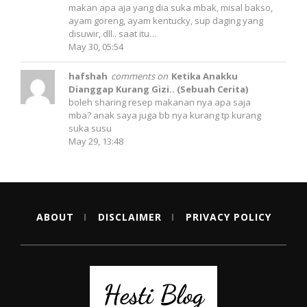
makan apa aja yang dia suka mbak, misal bakso,
ayam goreng, ayam kentucky, sup daging yang
disuwir, dll.. saat itu…
May 30, 05:54
hafshah
comments on
Ketika Anakku
Dianggap Kurang Gizi.. (Sebuah Cerita)
boleh sharing resep makanan nya apa saja
mba? anak saya juga bb nya kurang tp kurang
suka susu
May 29, 13:48
ABOUT
DISCLAIMER
PRIVACY POLICY