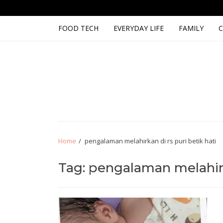
Skip
Skip
to
to
navigation
content
FOOD TECH
EVERYDAY LIFE
FAMILY
C
Hello from Hest
Salam Hangat!
Home
pengalaman melahirkan di rs puri betik hati
Tag:
pengalaman melahirka