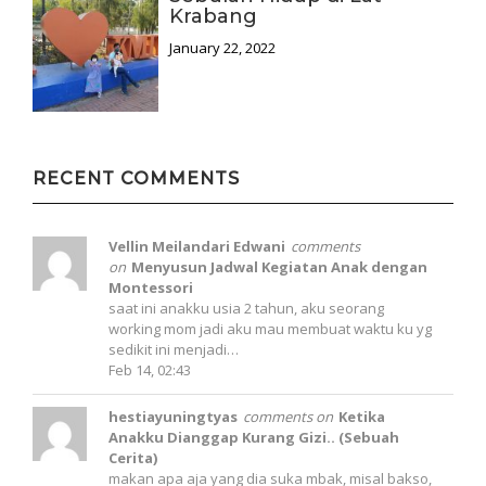
Krabang
January 22, 2022
RECENT COMMENTS
Vellin Meilandari Edwani
comments
on
Menyusun Jadwal Kegiatan Anak dengan
Montessori
saat ini anakku usia 2 tahun, aku seorang
working mom jadi aku mau membuat waktu ku yg
sedikit ini menjadi…
Feb 14, 02:43
hestiayuningtyas
comments on
Ketika
Anakku Dianggap Kurang Gizi.. (Sebuah
Cerita)
makan apa aja yang dia suka mbak, misal bakso,