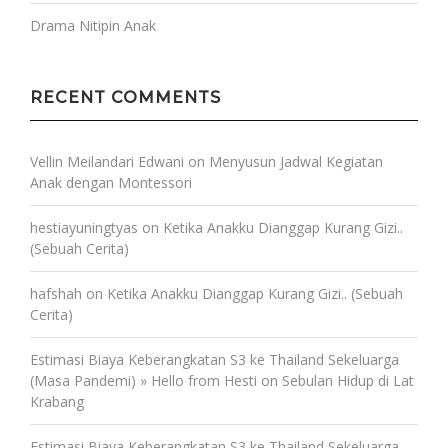
Drama Nitipin Anak
RECENT COMMENTS
Vellin Meilandari Edwani
on
Menyusun Jadwal Kegiatan
Anak dengan Montessori
hestiayuningtyas
on
Ketika Anakku Dianggap Kurang Gizi..
(Sebuah Cerita)
hafshah
on
Ketika Anakku Dianggap Kurang Gizi.. (Sebuah
Cerita)
Estimasi Biaya Keberangkatan S3 ke Thailand Sekeluarga
(Masa Pandemi) » Hello from Hesti
on
Sebulan Hidup di Lat
Krabang
Estimasi Biaya Keberangkatan S3 ke Thailand Sekeluarga