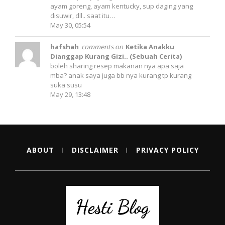
ayam goreng, ayam kentucky, sup daging yang
disuwir, dll.. saat itu…
May 30, 05:54
hafshah
comments on
Ketika Anakku
Dianggap Kurang Gizi.. (Sebuah Cerita)
boleh sharing resep makanan nya apa saja
mba? anak saya juga bb nya kurang tp kurang
suka susu
May 29, 13:48
ABOUT
DISCLAIMER
PRIVACY POLICY