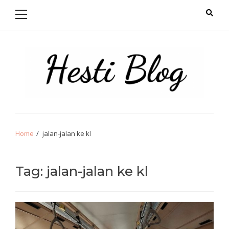
Primary
Skip
Skip
Menu
to
to
navigation
content
Hello from Hesti
Salam Hangat!
Home
jalan-jalan ke kl
Tag:
jalan-jalan ke kl