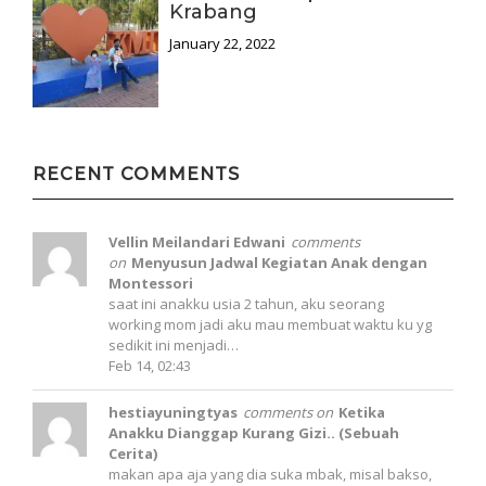
Krabang
January 22, 2022
RECENT COMMENTS
Vellin Meilandari Edwani
comments
on
Menyusun Jadwal Kegiatan Anak dengan
Montessori
saat ini anakku usia 2 tahun, aku seorang
working mom jadi aku mau membuat waktu ku yg
sedikit ini menjadi…
Feb 14, 02:43
hestiayuningtyas
comments on
Ketika
Anakku Dianggap Kurang Gizi.. (Sebuah
Cerita)
makan apa aja yang dia suka mbak, misal bakso,