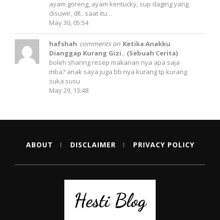
ayam goreng, ayam kentucky, sup daging yang
disuwir, dll.. saat itu…
May 30, 05:54
hafshah
comments on
Ketika Anakku
Dianggap Kurang Gizi.. (Sebuah Cerita)
boleh sharing resep makanan nya apa saja
mba? anak saya juga bb nya kurang tp kurang
suka susu
May 29, 13:48
ABOUT
DISCLAIMER
PRIVACY POLICY