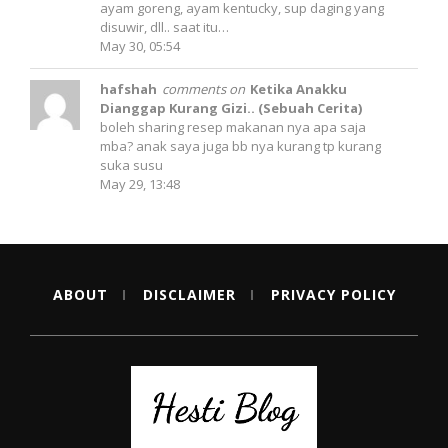
ayam goreng, ayam kentucky, sup daging yang
disuwir, dll.. saat itu…
May 30, 05:54
hafshah
comments on
Ketika Anakku
Dianggap Kurang Gizi.. (Sebuah Cerita)
boleh sharing resep makanan nya apa saja
mba? anak saya juga bb nya kurang tp kurang
suka susu
May 29, 13:48
ABOUT
DISCLAIMER
PRIVACY POLICY