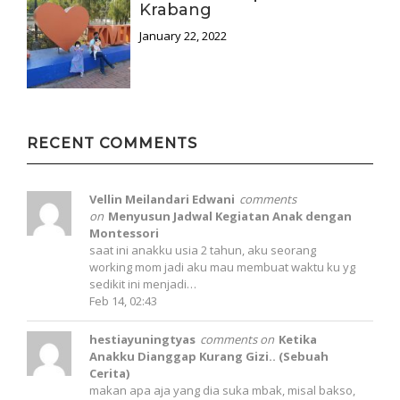
Krabang
January 22, 2022
RECENT COMMENTS
Vellin Meilandari Edwani
comments
on
Menyusun Jadwal Kegiatan Anak dengan
Montessori
saat ini anakku usia 2 tahun, aku seorang
working mom jadi aku mau membuat waktu ku yg
sedikit ini menjadi…
Feb 14, 02:43
hestiayuningtyas
comments on
Ketika
Anakku Dianggap Kurang Gizi.. (Sebuah
Cerita)
makan apa aja yang dia suka mbak, misal bakso,