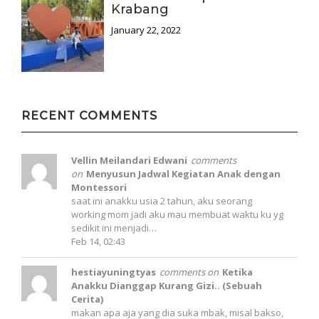
Krabang
January 22, 2022
RECENT COMMENTS
Vellin Meilandari Edwani
comments
on
Menyusun Jadwal Kegiatan Anak dengan
Montessori
saat ini anakku usia 2 tahun, aku seorang
working mom jadi aku mau membuat waktu ku yg
sedikit ini menjadi…
Feb 14, 02:43
hestiayuningtyas
comments on
Ketika
Anakku Dianggap Kurang Gizi.. (Sebuah
Cerita)
makan apa aja yang dia suka mbak, misal bakso,