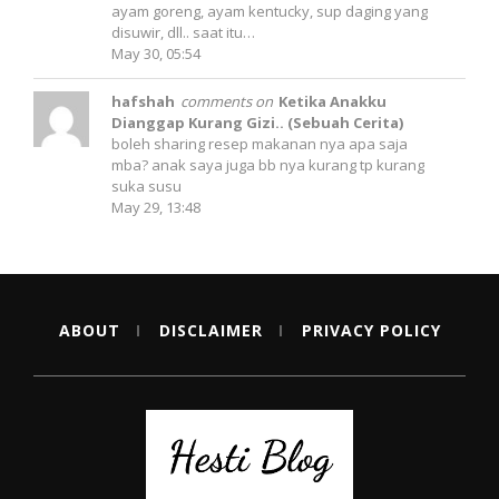
ayam goreng, ayam kentucky, sup daging yang
disuwir, dll.. saat itu…
May 30, 05:54
hafshah
comments on
Ketika Anakku
Dianggap Kurang Gizi.. (Sebuah Cerita)
boleh sharing resep makanan nya apa saja
mba? anak saya juga bb nya kurang tp kurang
suka susu
May 29, 13:48
ABOUT
DISCLAIMER
PRIVACY POLICY