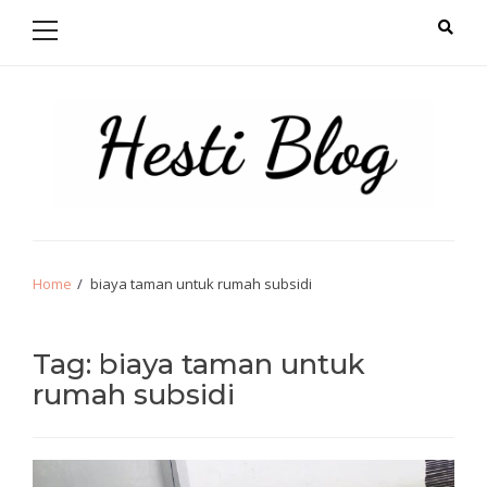
Primary
Skip
Skip
Menu
to
to
navigation
content
Hello from Hesti
Salam Hangat!
Home
biaya taman untuk rumah subsidi
Tag:
biaya taman untuk
rumah subsidi