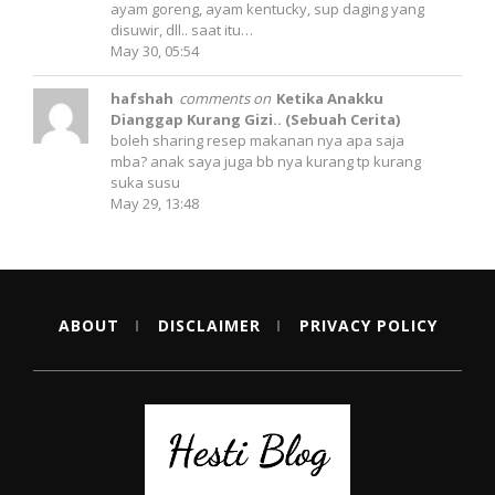
ayam goreng, ayam kentucky, sup daging yang
disuwir, dll.. saat itu…
May 30, 05:54
hafshah
comments on
Ketika Anakku
Dianggap Kurang Gizi.. (Sebuah Cerita)
boleh sharing resep makanan nya apa saja
mba? anak saya juga bb nya kurang tp kurang
suka susu
May 29, 13:48
ABOUT
DISCLAIMER
PRIVACY POLICY