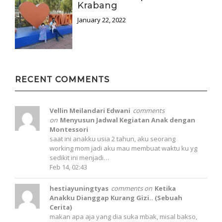
Krabang
January 22, 2022
RECENT COMMENTS
Vellin Meilandari Edwani
comments
on
Menyusun Jadwal Kegiatan Anak dengan
Montessori
saat ini anakku usia 2 tahun, aku seorang
working mom jadi aku mau membuat waktu ku yg
sedikit ini menjadi…
Feb 14, 02:43
hestiayuningtyas
comments on
Ketika
Anakku Dianggap Kurang Gizi.. (Sebuah
Cerita)
makan apa aja yang dia suka mbak, misal bakso,