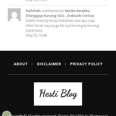
hafshah
comments on
Ketika Anakku
Dianggap Kurang Gizi.. (Sebuah Cerita)
boleh sharing resep makanan nya apa saja
mba? anak saya juga bb nya kurang tp kurang
suka susu
May 29, 13:48
ABOUT
DISCLAIMER
PRIVACY POLICY
Copyright © All rights reserved.
Theme:
Blog Elite
by
Themesaga