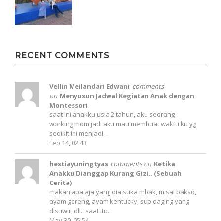
RECENT COMMENTS
Vellin Meilandari Edwani
comments
on
Menyusun Jadwal Kegiatan Anak dengan
Montessori
saat ini anakku usia 2 tahun, aku seorang
working mom jadi aku mau membuat waktu ku yg
sedikit ini menjadi…
Feb 14, 02:43
hestiayuningtyas
comments on
Ketika
Anakku Dianggap Kurang Gizi.. (Sebuah
Cerita)
makan apa aja yang dia suka mbak, misal bakso,
ayam goreng, ayam kentucky, sup daging yang
disuwir, dll.. saat itu…
May 30, 05:54