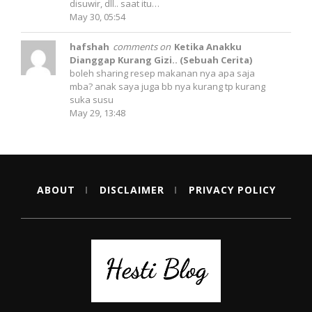
disuwir, dll.. saat itu…
May 30, 05:54
hafshah
comments on
Ketika Anakku
Dianggap Kurang Gizi.. (Sebuah Cerita)
boleh sharing resep makanan nya apa saja
mba? anak saya juga bb nya kurang tp kurang
suka susu
May 29, 13:48
ABOUT
DISCLAIMER
PRIVACY POLICY