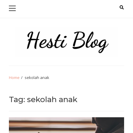
Primary
Skip
Skip
Menu
to
to
navigation
content
Hello from Hesti
Salam Hangat!
Home
sekolah anak
Tag:
sekolah anak