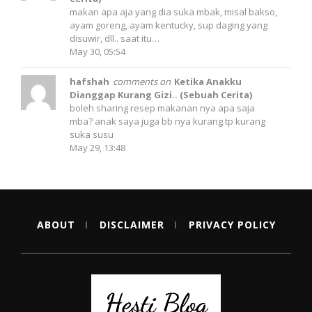
makan apa aja yang dia suka mbak, misal bakso,
ayam goreng, ayam kentucky, sup daging yang
disuwir, dll.. saat itu…
May 30, 05:54
hafshah
comments on
Ketika Anakku
Dianggap Kurang Gizi.. (Sebuah Cerita)
boleh sharing resep makanan nya apa saja
mba? anak saya juga bb nya kurang tp kurang
suka susu
May 29, 13:48
ABOUT
DISCLAIMER
PRIVACY POLICY