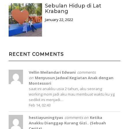
Sebulan Hidup di Lat
Krabang
January 22, 2022
RECENT COMMENTS
Vellin Meilandari Edwani
comments
on
Menyusun Jadwal Kegiatan Anak dengan
Montessori
saat ini anakku usia 2 tahun, aku seorang
working mom jadi aku mau membuat waktu ku yg
sedikit ini menjadi…
Feb 14, 02:43
hestiayuningtyas
comments on
Ketika
Anakku Dianggap Kurang Gizi.. (Sebuah
Cerita)