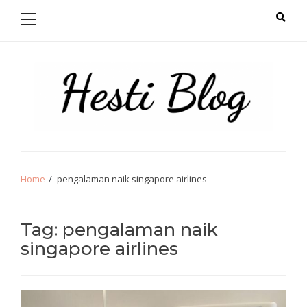
Primary
Skip
Skip
Menu
to
to
navigation
content
Hello from Hesti
Salam Hangat!
Home
pengalaman naik singapore airlines
Tag:
pengalaman naik
singapore airlines