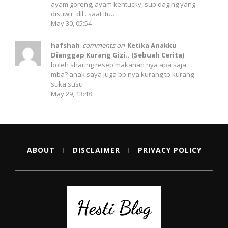
ayam goreng, ayam kentucky, sup daging yang
disuwir, dll.. saat itu…
May 30, 05:54
hafshah
comments on
Ketika Anakku
Dianggap Kurang Gizi.. (Sebuah Cerita)
boleh sharing resep makanan nya apa saja
mba? anak saya juga bb nya kurang tp kurang
suka susu
May 29, 13:48
ABOUT
DISCLAIMER
PRIVACY POLICY