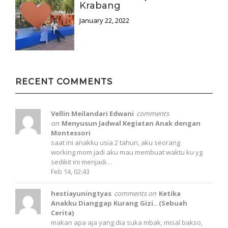
Krabang
January 22, 2022
RECENT COMMENTS
Vellin Meilandari Edwani
comments
on
Menyusun Jadwal Kegiatan Anak dengan
Montessori
saat ini anakku usia 2 tahun, aku seorang
working mom jadi aku mau membuat waktu ku yg
sedikit ini menjadi…
Feb 14, 02:43
hestiayuningtyas
comments on
Ketika
Anakku Dianggap Kurang Gizi.. (Sebuah
Cerita)
makan apa aja yang dia suka mbak, misal bakso,