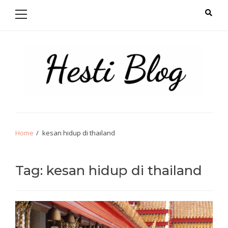
Primary
Skip
Skip
Menu
to
to
navigation
content
Hello from Hesti
Salam Hangat!
Home
kesan hidup di thailand
Tag:
kesan hidup di thailand